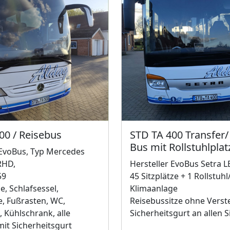
00 / Reisebus
STD TA 400 Transfer/
Bus mit Rollstuhlplat
 EvoBus, Typ Mercedes
RHD,
Hersteller EvoBus Setra L
59
45 Sitzplätze + 1 Rollstuhl/
e, Schlafsessel,
Klimaanlage
e, Fußrasten, WC,
Reisebussitze ohne Verst
 Kühlschrank, alle
Sicherheitsgurt an allen S
mit Sicherheitsgurt