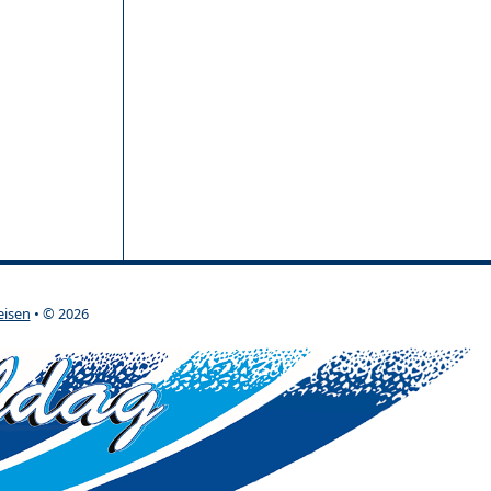
eisen
• © 2026