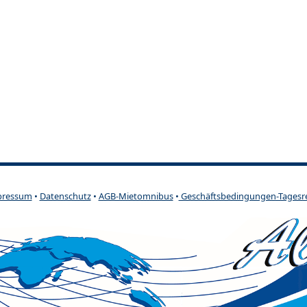
pressum
•
Datenschutz
•
AGB-Mietomnibus
•
Geschäftsbedingungen-Tagesr