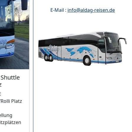
E-Mail :
info@aldag-reisen.de
 Shuttle
z
E
Rolli Platz
ellung
itzplätzen